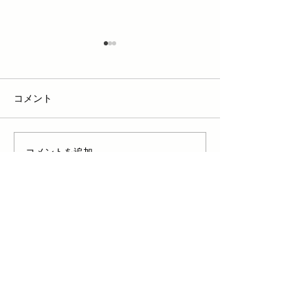
コメント
買い物体験
今朝の畑の状況
コメントを追加…
お問い合わせはこちら ＞
【1号店（平）】